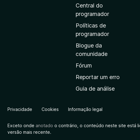
i
Central do
n
programador
a
Políticas de
i
programador
n
Blogue da
i
comunidade
c
i
Fórum
a
Reportar um erro
l
Guia de análise
d
a
M
Privacidade
Cookies
Informação legal
o
z
Exceto onde
anotado
o contrário, o conteúdo neste site está 
i
versão mais recente.