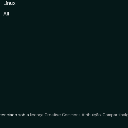
Linux
All
licenciado sob a
licença Creative Commons Atribuição-CompartilhaIg