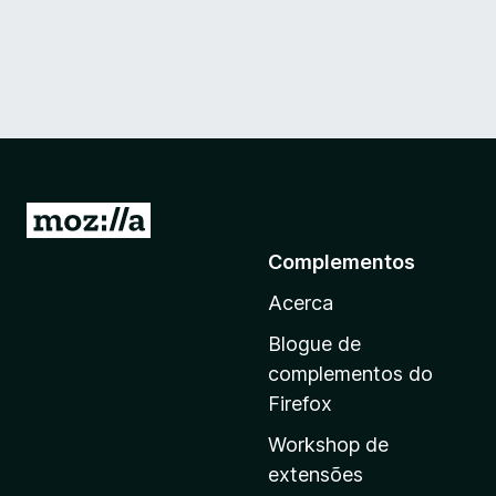
I
r
Complementos
p
Acerca
a
r
Blogue de
a
complementos do
a
Firefox
p
Workshop de
á
extensões
g