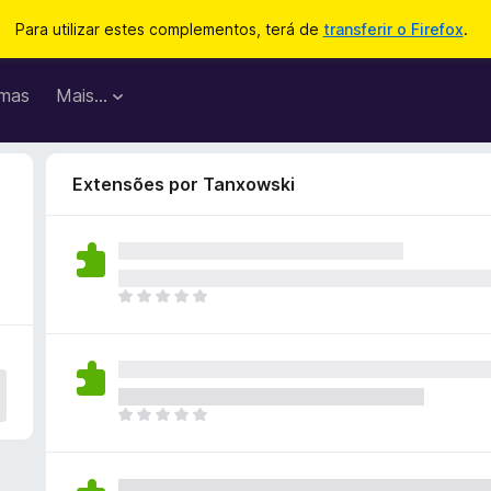
Para utilizar estes complementos, terá de
transferir o Firefox
.
mas
Mais…
Extensões por Tanxowski
N
ã
o
e
x
i
N
s
ã
t
o
e
e