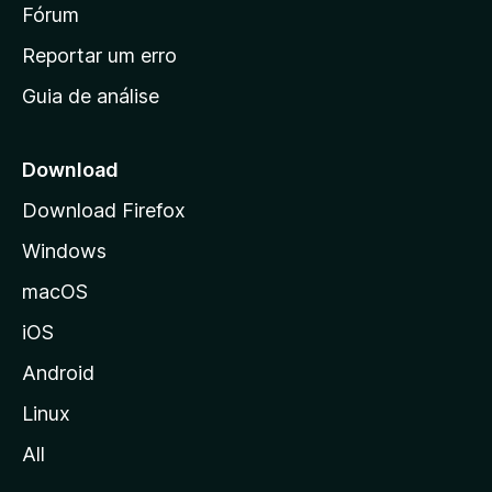
i
Fórum
d
a
n
Reportar um erro
i
Guia de análise
c
i
a
Download
l
Download Firefox
d
Windows
a
M
macOS
o
iOS
z
i
Android
l
Linux
l
All
a