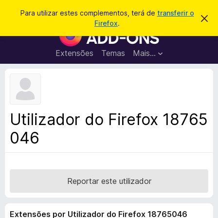
P
Iniciar sessão
Para utilizar estes complementos, terá de
transferir o
D
e
Firefox
.
e
C
s
s
o
c
q
a
m
Extensões
Temas
Mais…
u
r
p
t
i
a
l
s
r
e
e
a
s
m
r
t
e
e
Utilizador do Firefox 18765
a
n
v
046
t
i
s
o
o
s
d
o
Reportar este utilizador
F
i
Extensões por Utilizador do Firefox 18765046
r