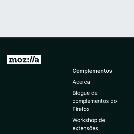
I
r
Complementos
p
Acerca
a
r
Blogue de
a
complementos do
a
Firefox
p
Workshop de
á
extensões
g