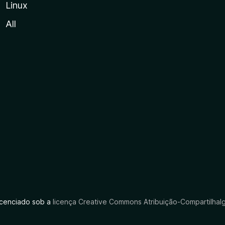
Linux
All
licenciado sob a
licença Creative Commons Atribuição-CompartilhaIg