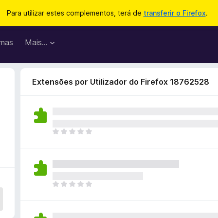
Para utilizar estes complementos, terá de
transferir o Firefox
.
mas
Mais…
Extensões por Utilizador do Firefox 18762528
N
ã
o
e
x
i
N
s
ã
t
o
e
e