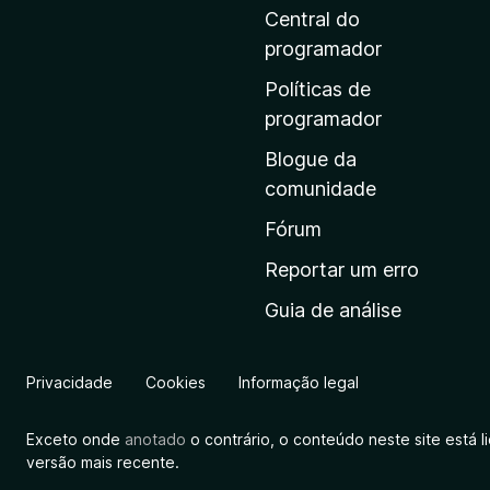
i
Central do
n
programador
a
Políticas de
i
programador
n
Blogue da
i
comunidade
c
i
Fórum
a
Reportar um erro
l
Guia de análise
d
a
M
Privacidade
Cookies
Informação legal
o
z
Exceto onde
anotado
o contrário, o conteúdo neste site está 
i
versão mais recente.