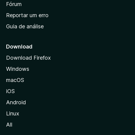
i
Fórum
d
a
n
Reportar um erro
i
Guia de análise
c
i
a
Download
l
Download Firefox
d
Windows
a
M
macOS
o
iOS
z
i
Android
l
Linux
l
All
a