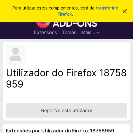
P
Iniciar sessão
Para utilizar estes complementos, terá de
transferir o
D
e
Firefox
.
e
C
s
s
o
c
q
a
m
Extensões
Temas
Mais…
u
r
p
t
i
a
l
s
r
e
e
a
s
m
r
t
e
e
Utilizador do Firefox 18758
a
n
v
959
t
i
s
o
o
s
d
o
Reportar este utilizador
F
i
Extensões por Utilizador do Firefox 18758959
r