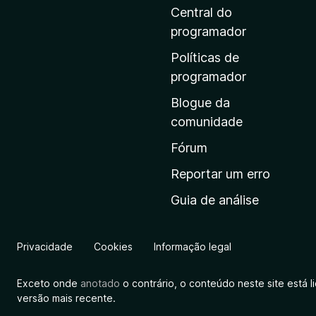
i
Central do
n
programador
a
Políticas de
i
programador
n
Blogue da
i
comunidade
c
i
Fórum
a
Reportar um erro
l
Guia de análise
d
a
M
Privacidade
Cookies
Informação legal
o
z
Exceto onde
anotado
o contrário, o conteúdo neste site está 
i
versão mais recente.