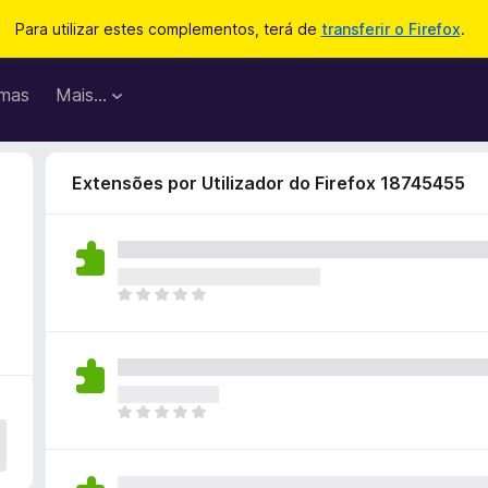
Para utilizar estes complementos, terá de
transferir o Firefox
.
mas
Mais…
Extensões por Utilizador do Firefox 18745455
N
ã
o
e
x
i
N
s
ã
t
o
e
e