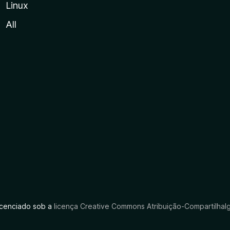
Linux
All
licenciado sob a
licença Creative Commons Atribuição-CompartilhaIg