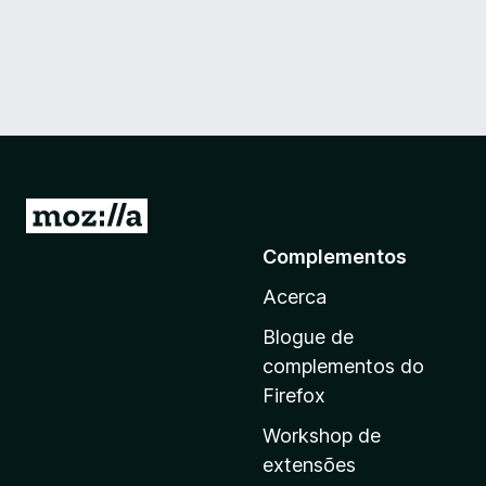
I
r
Complementos
p
Acerca
a
r
Blogue de
a
complementos do
a
Firefox
p
Workshop de
á
extensões
g