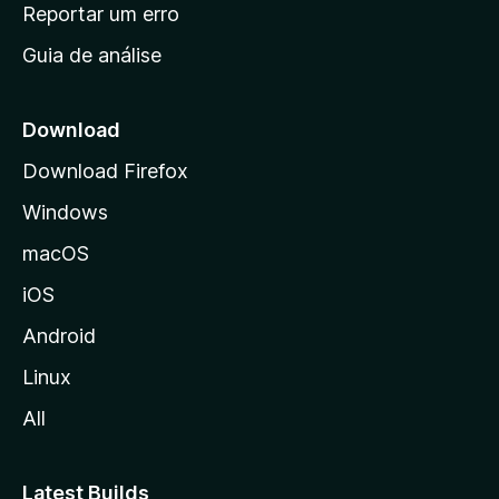
n
Reportar um erro
i
Guia de análise
c
i
a
Download
l
Download Firefox
d
Windows
a
M
macOS
o
iOS
z
i
Android
l
Linux
l
All
a
Latest Builds