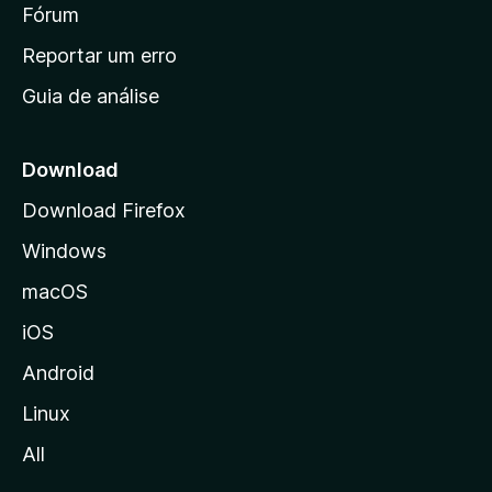
i
Fórum
d
a
n
Reportar um erro
i
Guia de análise
c
i
a
Download
l
Download Firefox
d
Windows
a
M
macOS
o
iOS
z
i
Android
l
Linux
l
All
a