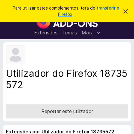
P
Iniciar sessão
Para utilizar estes complementos, terá de
transferir o
D
e
Firefox
.
e
C
s
s
o
c
q
a
m
Extensões
Temas
Mais…
u
r
p
t
i
a
l
s
r
e
e
a
s
m
r
t
e
e
Utilizador do Firefox 18735
a
n
v
572
t
i
s
o
o
s
d
o
Reportar este utilizador
F
i
Extensões por Utilizador do Firefox 18735572
r