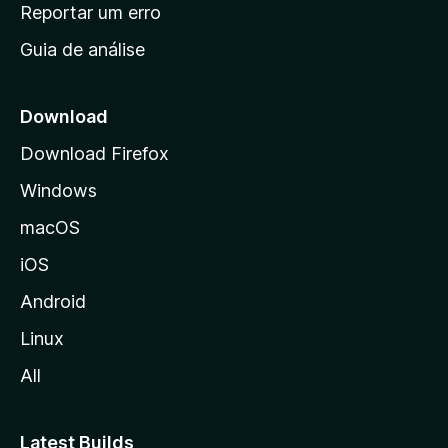
n
Reportar um erro
i
Guia de análise
c
i
a
Download
l
Download Firefox
d
Windows
a
M
macOS
o
iOS
z
i
Android
l
Linux
l
All
a
Latest Builds