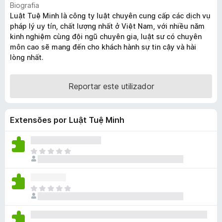
Biografia
e
Luật Tuệ Minh là công ty luật chuyên cung cấp các dịch vụ
f
pháp lý uy tín, chất lượng nhất ở Việt Nam, với nhiều năm
o
kinh nghiệm cùng đội ngũ chuyên gia, luật sư có chuyên
x
môn cao sẽ mang đến cho khách hành sự tin cậy và hài
lòng nhất.
Reportar este utilizador
Extensões por Luật Tuệ Minh
N
ã
o
e
N
x
ã
i
o
s
e