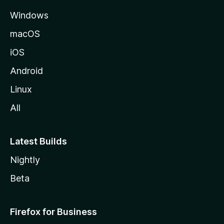
d
Windows
a
M
macOS
o
iOS
z
i
Android
l
Linux
l
All
a
Latest Builds
Nightly
Beta
Firefox for Business