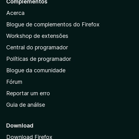
Complementos
n
v
r
õ
d
a
Acerca
e
a
a
l
s
a
i
Blogue de complementos do Firefox
a
a
p
i
Workshop de extensões
ç
n
á
õ
d
Central do programador
g
e
a
s
i
Políticas de programador
a
n
i
Blogue da comunidade
a
n
i
Fórum
d
a
n
Reportar um erro
i
Guia de análise
c
i
a
Download
l
Download Firefox