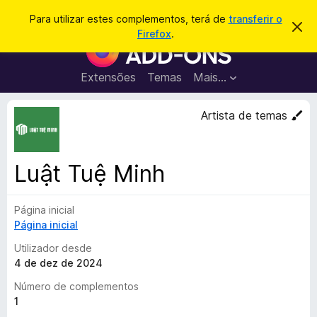
P
Iniciar sessão
Para utilizar estes complementos, terá de
transferir o
D
e
Firefox
.
e
C
s
s
o
c
q
a
m
Extensões
Temas
Mais…
u
r
p
t
i
a
l
Artista de temas
s
r
e
e
a
s
m
r
t
e
e
Luật Tuệ Minh
a
n
v
t
i
s
Página inicial
o
o
Página inicial
s
d
Utilizador desde
o
4 de dez de 2024
F
Número de complementos
i
1
r