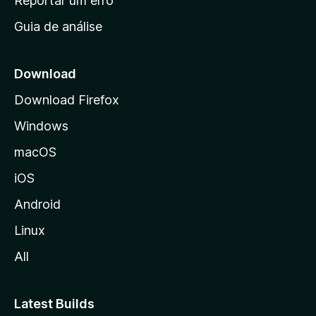
Reportar um erro
i
Guia de análise
c
i
a
Download
l
Download Firefox
d
Windows
a
M
macOS
o
iOS
z
i
Android
l
Linux
l
All
a
Latest Builds