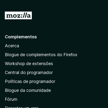
e
f
I
o
r
x
p
a
Complementos
r
Acerca
a
a
Blogue de complementos do Firefox
p
Workshop de extensões
á
Central do programador
g
i
Políticas de programador
n
Blogue da comunidade
a
i
Fórum
n