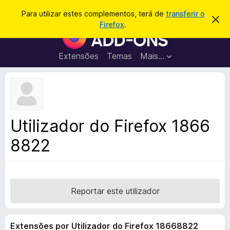
P
Iniciar sessão
Para utilizar estes complementos, terá de
transferir o
D
e
Firefox
.
e
C
s
s
o
c
q
a
m
Extensões
Temas
Mais…
u
r
p
t
i
a
l
s
r
e
e
a
s
m
r
t
e
e
Utilizador do Firefox 1866
a
n
v
8822
t
i
s
o
o
s
d
o
Reportar este utilizador
F
i
Extensões por Utilizador do Firefox 18668822
r