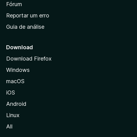
i
Fórum
d
a
n
Reportar um erro
i
Guia de análise
c
i
a
Download
l
Download Firefox
d
Windows
a
M
macOS
o
iOS
z
i
Android
l
Linux
l
All
a