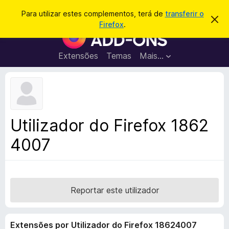
P
Iniciar sessão
Para utilizar estes complementos, terá de
transferir o
D
e
Firefox
.
e
C
s
s
o
c
q
a
m
Extensões
Temas
Mais…
u
r
p
t
i
a
l
s
r
e
e
a
s
m
r
t
e
e
Utilizador do Firefox 1862
a
n
v
4007
t
i
s
o
o
s
d
o
Reportar este utilizador
F
i
Extensões por Utilizador do Firefox 18624007
r