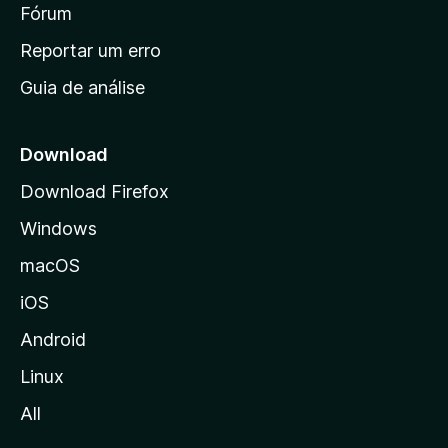
i
Fórum
d
a
n
Reportar um erro
i
Guia de análise
c
i
a
Download
l
Download Firefox
d
Windows
a
M
macOS
o
iOS
z
i
Android
l
Linux
l
All
a