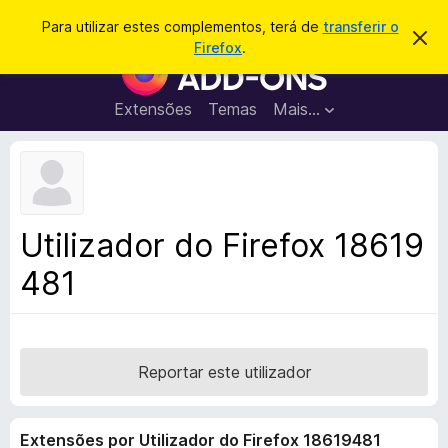
P
Iniciar sessão
Para utilizar estes complementos, terá de
transferir o
D
e
Firefox
.
e
C
s
s
o
c
q
a
m
Extensões
Temas
Mais…
u
r
p
t
i
a
l
s
r
e
e
a
s
m
r
t
e
e
Utilizador do Firefox 18619
a
n
v
481
t
i
s
o
o
s
d
o
Reportar este utilizador
F
i
Extensões por Utilizador do Firefox 18619481
r