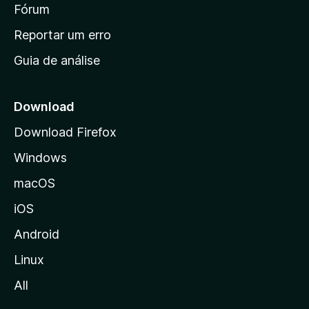
i
Fórum
d
a
n
Reportar um erro
i
Guia de análise
c
i
a
Download
l
Download Firefox
d
Windows
a
M
macOS
o
iOS
z
i
Android
l
Linux
l
All
a