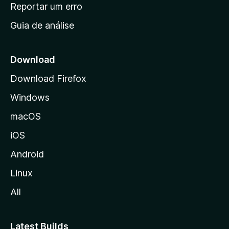
n
Reportar um erro
i
Guia de análise
c
i
a
Download
l
Download Firefox
d
Windows
a
M
macOS
o
iOS
z
i
Android
l
Linux
l
All
a
Latest Builds