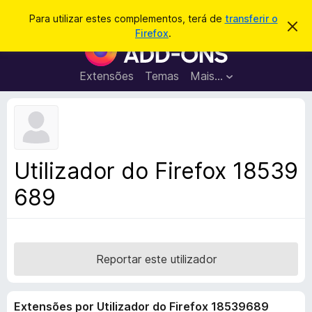
P
Iniciar sessão
Para utilizar estes complementos, terá de
transferir o
D
e
Firefox
.
e
C
s
s
o
c
q
a
m
Extensões
Temas
Mais…
u
r
p
t
i
a
l
s
r
e
e
a
s
m
r
t
e
e
Utilizador do Firefox 18539
a
n
v
689
t
i
s
o
o
s
d
o
Reportar este utilizador
F
i
Extensões por Utilizador do Firefox 18539689
r