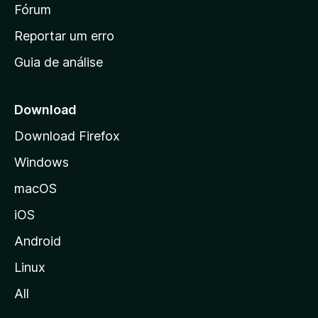
i
Fórum
d
a
n
Reportar um erro
i
Guia de análise
c
i
a
Download
l
Download Firefox
d
Windows
a
M
macOS
o
iOS
z
i
Android
l
Linux
l
All
a