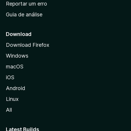
n
Reportar um erro
i
Guia de análise
c
i
a
Download
l
Download Firefox
d
Windows
a
M
macOS
o
iOS
z
i
Android
l
Linux
l
All
a
Latest Builds