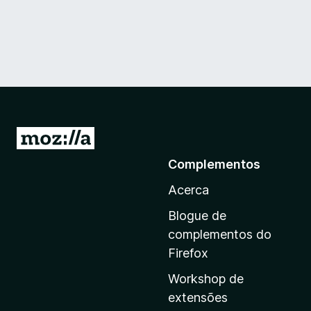
I
r
Complementos
p
Acerca
a
r
Blogue de
a
complementos do
a
Firefox
p
Workshop de
á
extensões
g