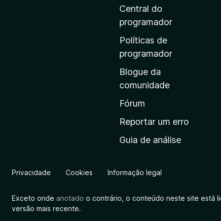
i
Central do
n
programador
a
Políticas de
i
programador
n
Blogue da
i
comunidade
c
i
Fórum
a
Reportar um erro
l
Guia de análise
d
a
M
Privacidade
Cookies
Informação legal
o
z
Exceto onde
anotado
o contrário, o conteúdo neste site está 
i
versão mais recente.