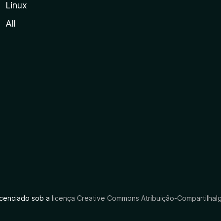
Linux
All
licenciado sob a
licença Creative Commons Atribuição-CompartilhaIg