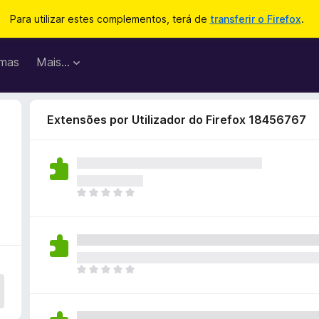
Para utilizar estes complementos, terá de
transferir o Firefox
.
mas
Mais…
Extensões por Utilizador do Firefox 18456767
N
ã
o
e
x
i
N
s
ã
t
o
e
e