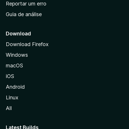
n
Reportar um erro
i
Guia de análise
c
i
a
Download
l
Download Firefox
d
Windows
a
M
macOS
o
iOS
z
i
Android
l
Linux
l
All
a
Latest Builds