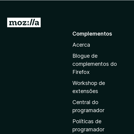
e
f
o
I
x
r
Complementos
p
Acerca
a
r
Blogue de
a
complementos do
a
Firefox
p
Workshop de
á
extensões
g
i
Central do
n
programador
a
Políticas de
i
programador