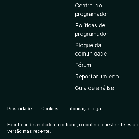
i
Central do
n
programador
a
Políticas de
i
programador
n
Blogue da
i
comunidade
c
i
Fórum
a
Reportar um erro
l
Guia de análise
d
a
M
Privacidade
Cookies
Informação legal
o
z
Exceto onde
anotado
o contrário, o conteúdo neste site está 
i
versão mais recente.