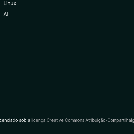
Linux
All
licenciado sob a
licença Creative Commons Atribuição-CompartilhaIg