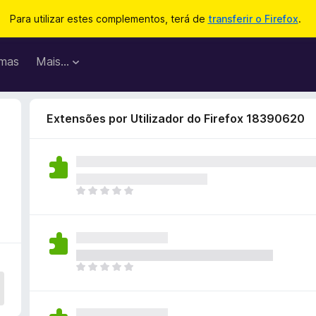
Para utilizar estes complementos, terá de
transferir o Firefox
.
mas
Mais…
Extensões por Utilizador do Firefox 18390620
N
ã
o
e
x
i
N
s
ã
t
o
e
e