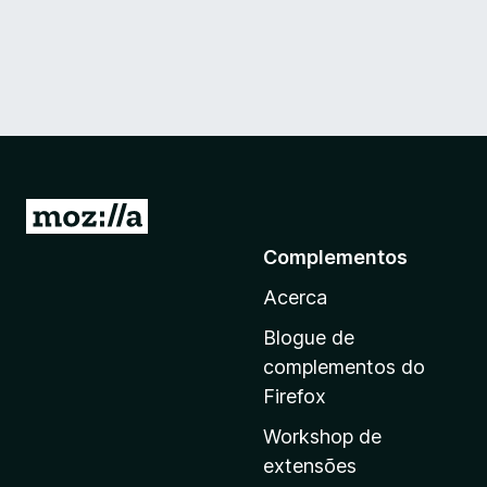
I
r
Complementos
p
Acerca
a
r
Blogue de
a
complementos do
a
Firefox
p
Workshop de
á
extensões
g