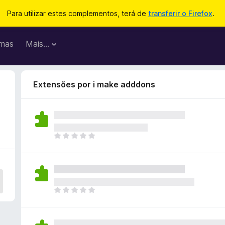
Para utilizar estes complementos, terá de
transferir o Firefox
.
mas
Mais…
Extensões por i make adddons
N
ã
o
e
x
i
N
s
ã
t
o
e
e