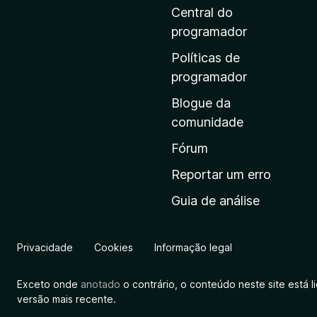
i
Central do
n
programador
a
Políticas de
i
programador
n
Blogue da
i
comunidade
c
i
Fórum
a
Reportar um erro
l
Guia de análise
d
a
M
Privacidade
Cookies
Informação legal
o
z
Exceto onde
anotado
o contrário, o conteúdo neste site está 
i
versão mais recente.