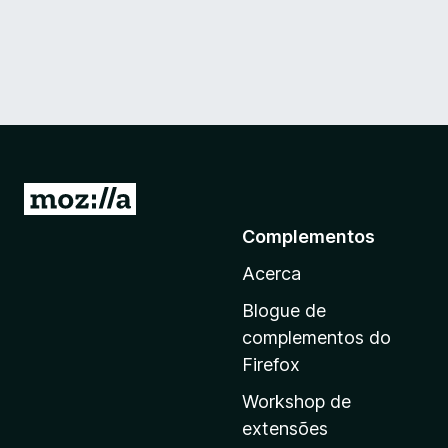
I
r
Complementos
p
Acerca
a
r
Blogue de
a
complementos do
a
Firefox
p
Workshop de
á
extensões
g