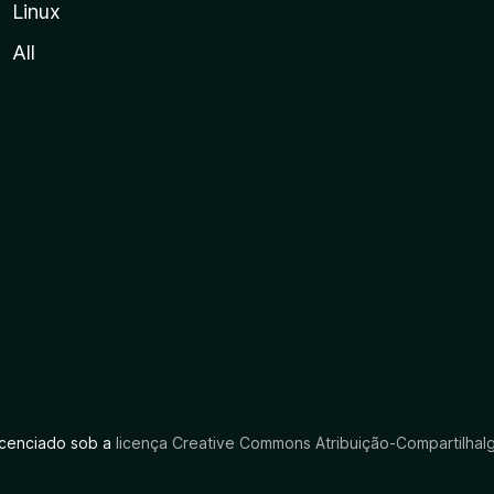
Linux
All
licenciado sob a
licença Creative Commons Atribuição-CompartilhaIg