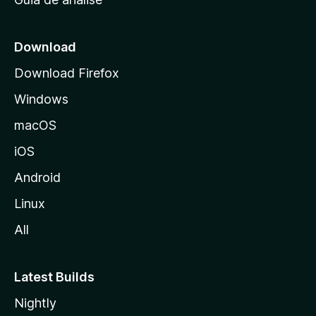
c
i
a
Download
l
Download Firefox
d
Windows
a
M
macOS
o
iOS
z
i
Android
l
Linux
l
All
a
Latest Builds
Nightly