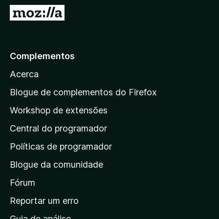
e
I
f
r
o
p
x
a
Complementos
r
Acerca
a
a
Blogue de complementos do Firefox
p
Workshop de extensões
á
Central do programador
g
i
Políticas de programador
n
Blogue da comunidade
a
i
Fórum
n
Reportar um erro
i
Guia de análise