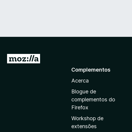
I
r
Complementos
p
Acerca
a
r
Blogue de
a
complementos do
a
Firefox
p
Workshop de
á
extensões
g