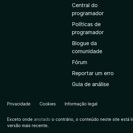
i
Central do
n
programador
a
Políticas de
i
programador
n
Blogue da
i
comunidade
c
i
Fórum
a
Reportar um erro
l
Guia de análise
d
a
M
Privacidade
Cookies
Informação legal
o
z
Exceto onde
anotado
o contrário, o conteúdo neste site está 
i
versão mais recente.