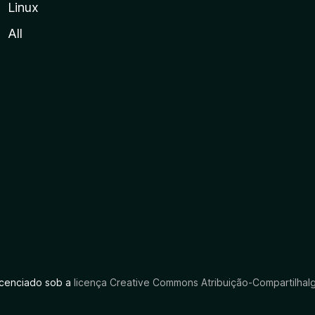
Linux
All
licenciado sob a
licença Creative Commons Atribuição-CompartilhaIg