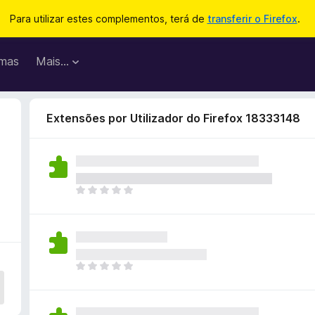
Para utilizar estes complementos, terá de
transferir o Firefox
.
mas
Mais…
Extensões por Utilizador do Firefox 18333148
N
ã
o
e
x
i
N
s
ã
t
o
e
e