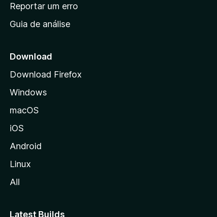
n
Reportar um erro
i
Guia de análise
c
i
a
Download
l
Download Firefox
d
Windows
a
M
macOS
o
iOS
z
i
Android
l
Linux
l
All
a
Latest Builds