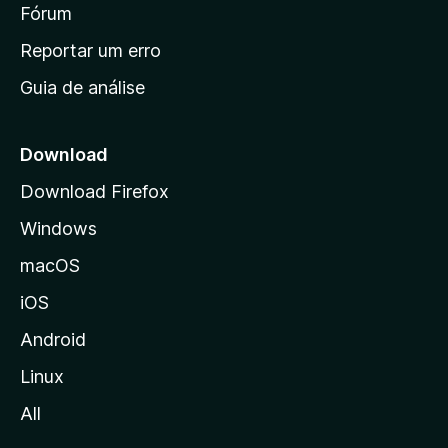
i
Fórum
d
a
n
Reportar um erro
i
Guia de análise
c
i
a
Download
l
Download Firefox
d
Windows
a
M
macOS
o
iOS
z
i
Android
l
Linux
l
All
a