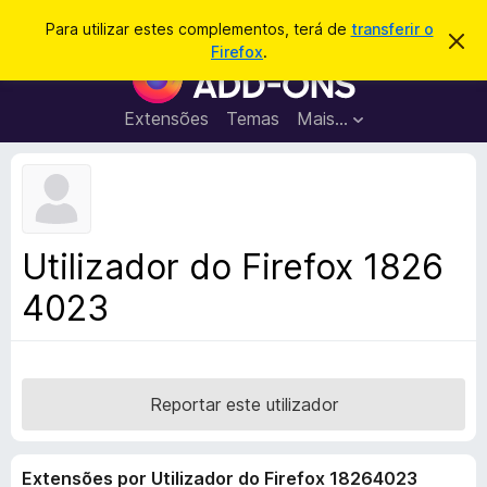
P
Iniciar sessão
Para utilizar estes complementos, terá de
transferir o
D
e
Firefox
.
e
C
s
s
o
c
q
a
m
Extensões
Temas
Mais…
u
r
p
t
i
a
l
s
r
e
e
a
s
m
r
t
e
e
Utilizador do Firefox 1826
a
n
v
4023
t
i
s
o
o
s
d
o
Reportar este utilizador
F
i
Extensões por Utilizador do Firefox 18264023
r