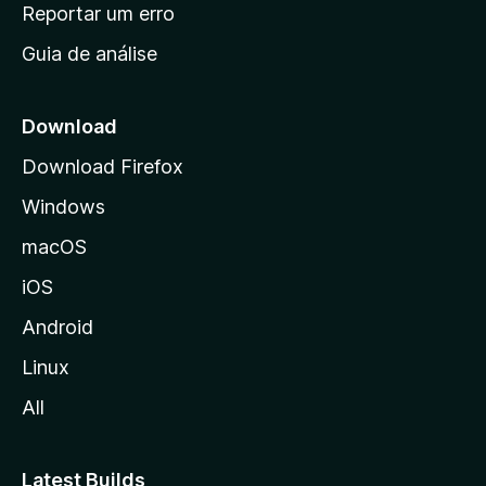
n
Reportar um erro
i
Guia de análise
c
i
a
Download
l
Download Firefox
d
Windows
a
M
macOS
o
iOS
z
i
Android
l
Linux
l
All
a
Latest Builds