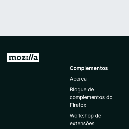
I
r
Complementos
p
Acerca
a
r
Blogue de
a
complementos do
a
Firefox
p
Workshop de
á
extensões
g