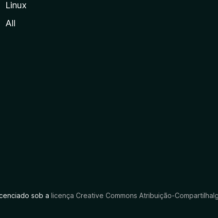
Linux
All
licenciado sob a
licença Creative Commons Atribuição-CompartilhaIg