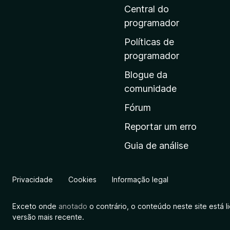
i
Central do
n
programador
a
Políticas de
i
programador
n
Blogue da
i
comunidade
c
i
Fórum
a
Reportar um erro
l
Guia de análise
d
a
M
Privacidade
Cookies
Informação legal
o
z
Exceto onde
anotado
o contrário, o conteúdo neste site está 
i
versão mais recente.