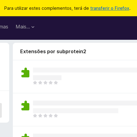
Para utilizar estes complementos, terá de
transferir o Firefox
.
mas
Mais…
Extensões por subprotein2
N
ã
o
e
x
i
N
s
ã
t
o
e
e