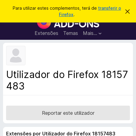
P
Iniciar sessão
Para utilizar estes complementos, terá de
transferir o
D
e
Firefox
.
e
C
s
s
o
c
q
a
m
Extensões
Temas
Mais…
u
r
p
t
i
a
l
s
r
e
e
a
s
m
r
t
e
e
Utilizador do Firefox 18157
a
n
v
483
t
i
s
o
o
s
d
o
Reportar este utilizador
F
i
Extensões por Utilizador do Firefox 18157483
r