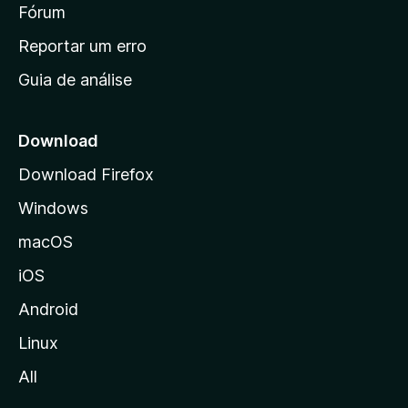
i
Fórum
d
a
n
Reportar um erro
i
Guia de análise
c
i
a
Download
l
Download Firefox
d
Windows
a
M
macOS
o
iOS
z
i
Android
l
Linux
l
All
a