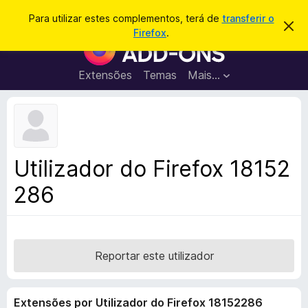
P
Iniciar sessão
Para utilizar estes complementos, terá de
transferir o
D
e
Firefox
.
e
C
s
s
o
c
q
a
m
Extensões
Temas
Mais…
u
r
p
t
i
a
l
s
r
e
e
a
s
m
r
t
e
e
Utilizador do Firefox 18152
a
n
v
286
t
i
s
o
o
s
d
o
Reportar este utilizador
F
i
Extensões por Utilizador do Firefox 18152286
r