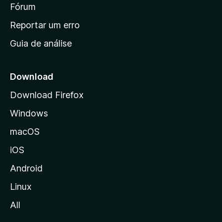
i
Fórum
d
a
n
Reportar um erro
i
Guia de análise
c
i
a
Download
l
Download Firefox
d
Windows
a
M
macOS
o
iOS
z
i
Android
l
Linux
l
All
a