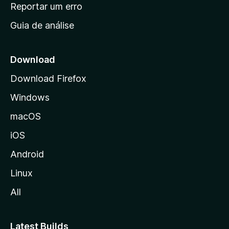
n
Reportar um erro
i
Guia de análise
c
i
a
Download
l
Download Firefox
d
Windows
a
M
macOS
o
iOS
z
i
Android
l
Linux
l
All
a
Latest Builds