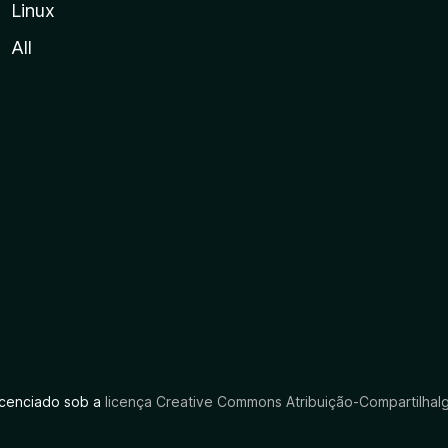
Linux
All
licenciado sob a
licença Creative Commons Atribuição-CompartilhaIg