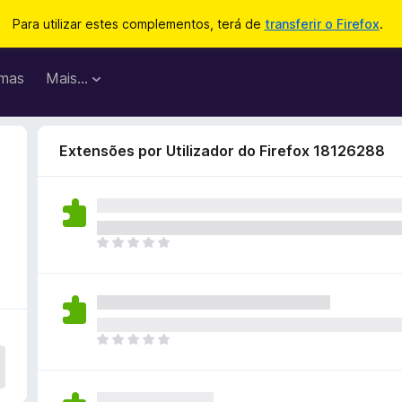
Para utilizar estes complementos, terá de
transferir o Firefox
.
mas
Mais…
Extensões por Utilizador do Firefox 18126288
N
ã
o
e
x
i
N
s
ã
t
o
e
e