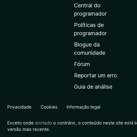
i
Central do
n
programador
a
Políticas de
i
programador
n
Blogue da
i
comunidade
c
i
Fórum
a
Reportar um erro
l
Guia de análise
d
a
M
Privacidade
Cookies
Informação legal
o
z
Exceto onde
anotado
o contrário, o conteúdo neste site está 
i
versão mais recente.