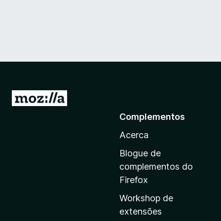
I
r
Complementos
p
Acerca
a
r
Blogue de
a
complementos do
a
Firefox
p
Workshop de
á
extensões
g