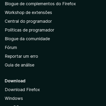
a
e
Blogue de complementos do Firefox
5
p
Workshop de extensões
á
Central do programador
g
i
Políticas de programador
n
Blogue da comunidade
a
i
Fórum
n
Reportar um erro
i
Guia de análise
c
i
a
Download
l
Download Firefox
d
Windows
a
M