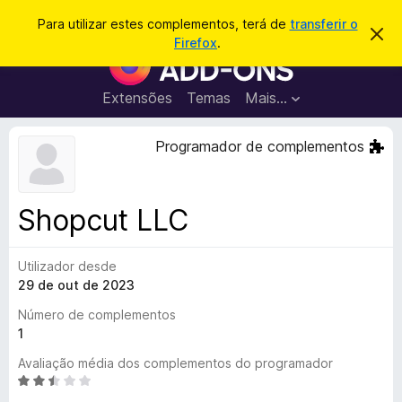
P
Iniciar sessão
Para utilizar estes complementos, terá de
transferir o
D
e
Firefox
.
e
C
s
s
o
c
q
a
m
Extensões
Temas
Mais…
u
r
p
t
i
a
l
Programador de complementos
s
r
e
e
a
s
m
r
t
e
e
Shopcut LLC
a
n
v
t
i
s
Utilizador desde
o
o
29 de out de 2023
s
d
Número de complementos
o
1
F
Avaliação média dos complementos do programador
i
A
r
v