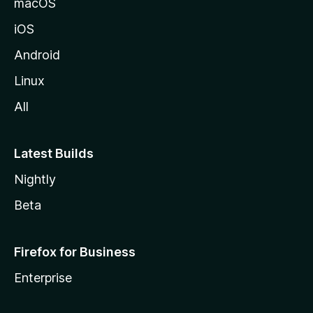
macOS
o
iOS
z
i
Android
l
Linux
l
All
a
Latest Builds
Nightly
Beta
Firefox for Business
Enterprise