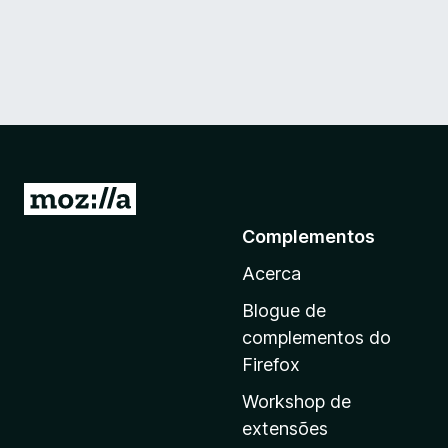
I
r
Complementos
p
Acerca
a
r
Blogue de
a
complementos do
a
Firefox
p
Workshop de
á
extensões
g