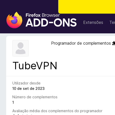
C
o
Extensões
Te
m
p
l
Programador de complementos
e
m
e
TubeVPN
n
t
o
s
Utilizador desde
d
10 de set de 2023
o
Número de complementos
F
1
i
Avaliação média dos complementos do programador
r