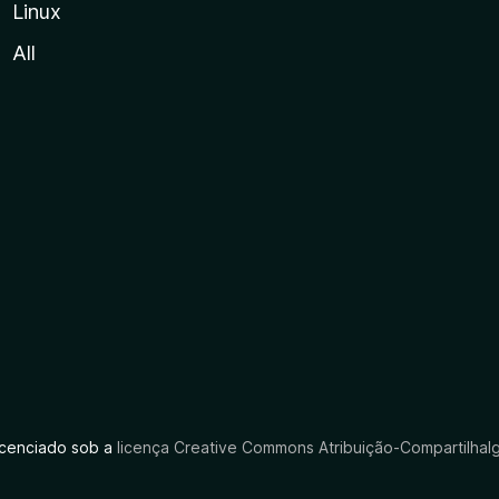
Linux
All
licenciado sob a
licença Creative Commons Atribuição-CompartilhaIg