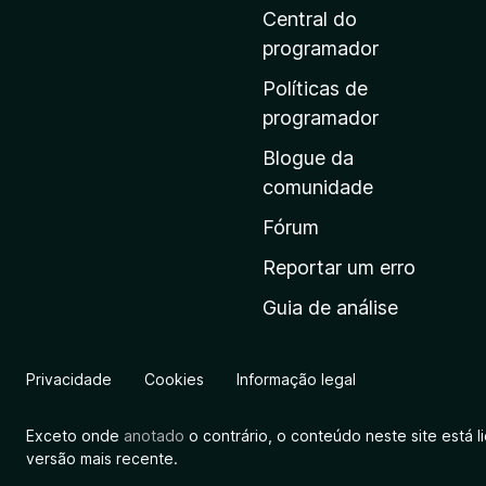
i
Central do
n
programador
a
Políticas de
i
programador
n
Blogue da
i
comunidade
c
i
Fórum
a
Reportar um erro
l
Guia de análise
d
a
M
Privacidade
Cookies
Informação legal
o
z
Exceto onde
anotado
o contrário, o conteúdo neste site está 
i
versão mais recente.