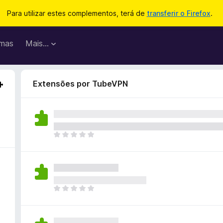
Para utilizar estes complementos, terá de
transferir o Firefox
.
mas
Mais…
Extensões por TubeVPN
N
ã
o
e
x
i
N
s
ã
t
o
e
e