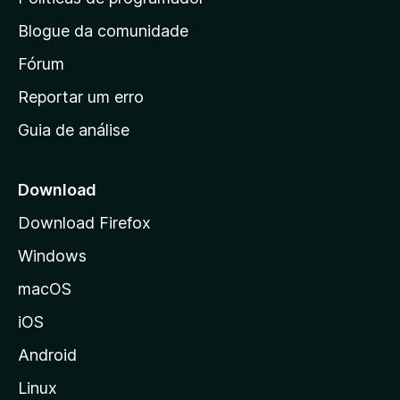
a
n
i
Blogue da comunidade
a
n
i
Fórum
d
a
n
Reportar um erro
i
Guia de análise
c
i
a
Download
l
Download Firefox
d
Windows
a
M
macOS
o
iOS
z
i
Android
l
Linux