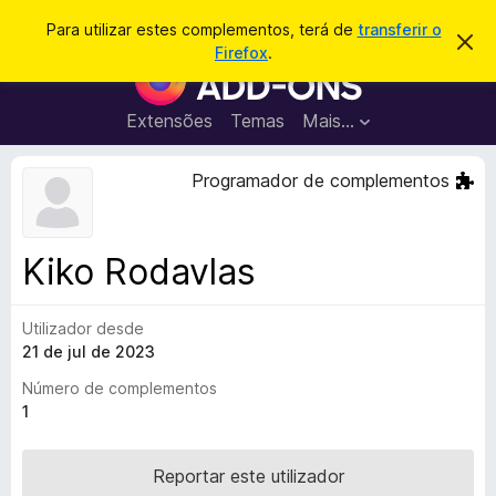
P
Iniciar sessão
Para utilizar estes complementos, terá de
transferir o
D
e
Firefox
.
e
C
s
s
o
c
q
a
m
Extensões
Temas
Mais…
u
r
p
t
i
a
l
Programador de complementos
s
r
e
e
a
s
m
r
t
e
e
Kiko Rodavlas
a
n
v
t
i
s
Utilizador desde
o
o
21 de jul de 2023
s
d
Número de complementos
o
1
F
i
Reportar este utilizador
r