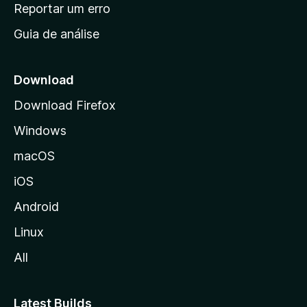
n
Reportar um erro
i
Guia de análise
c
i
a
Download
l
Download Firefox
d
Windows
a
M
macOS
o
iOS
z
i
Android
l
Linux
l
All
a
Latest Builds