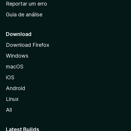
n
Reportar um erro
i
Guia de análise
c
i
a
Download
l
Download Firefox
d
Windows
a
M
macOS
o
iOS
z
i
Android
l
Linux
l
All
a
Latest Builds