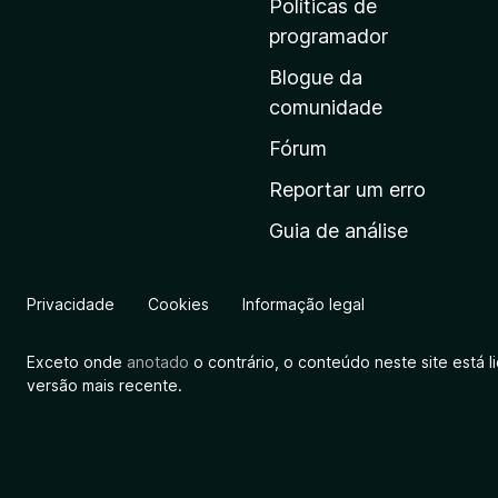
Políticas de
i
programador
n
Blogue da
i
comunidade
c
i
Fórum
a
Reportar um erro
l
Guia de análise
d
a
M
Privacidade
Cookies
Informação legal
o
z
Exceto onde
anotado
o contrário, o conteúdo neste site está 
i
versão mais recente.
l
l
a