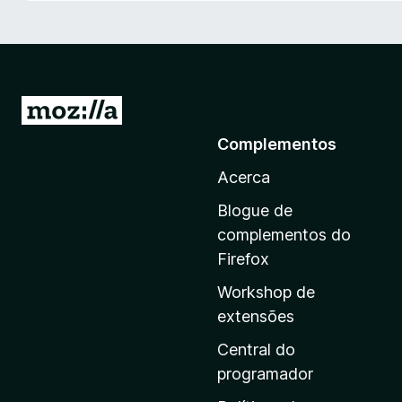
e
f
o
x
I
r
Complementos
p
Acerca
a
r
Blogue de
a
complementos do
a
Firefox
p
Workshop de
á
extensões
g
i
Central do
n
programador
a