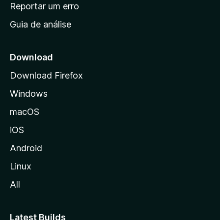
n
Reportar um erro
i
Guia de análise
c
i
a
Download
l
Download Firefox
d
Windows
a
M
macOS
o
iOS
z
i
Android
l
Linux
l
All
a
Latest Builds