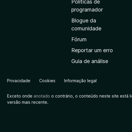
Políticas de
i
programador
n
Blogue da
i
comunidade
c
i
Fórum
a
Reportar um erro
l
Guia de análise
d
a
M
Privacidade
Cookies
Informação legal
o
z
Exceto onde
anotado
o contrário, o conteúdo neste site está 
i
versão mais recente.
l
l
a