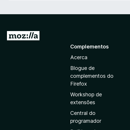
e
f
o
x
I
r
Complementos
p
Acerca
a
r
Blogue de
a
complementos do
a
Firefox
p
Workshop de
á
extensões
g
i
Central do
n
programador
a