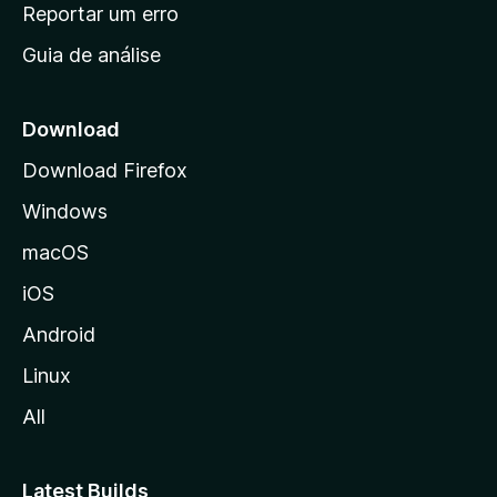
n
Reportar um erro
i
Guia de análise
c
i
a
Download
l
Download Firefox
d
Windows
a
M
macOS
o
iOS
z
i
Android
l
Linux
l
All
a
Latest Builds