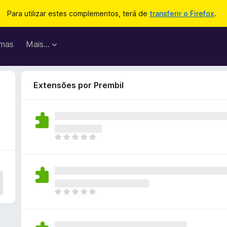
Para utilizar estes complementos, terá de
transferir o Firefox
.
mas
Mais…
Extensões por Prembil
N
ã
o
e
x
i
N
s
ã
t
o
e
e