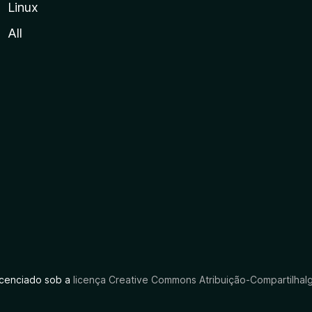
Linux
All
licenciado sob a
licença Creative Commons Atribuição-CompartilhaIg