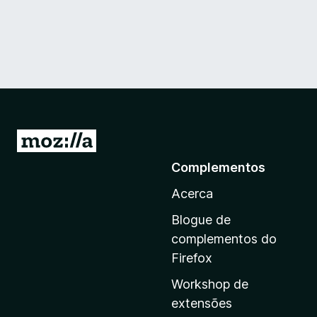
I
r
Complementos
p
Acerca
a
r
Blogue de
a
complementos do
a
Firefox
p
Workshop de
á
extensões
g