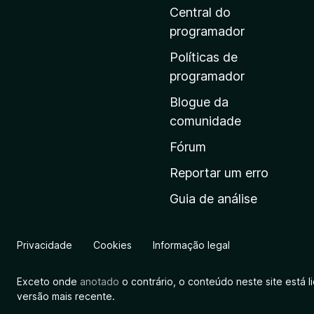
i
Central do
n
programador
a
Políticas de
i
programador
n
Blogue da
i
comunidade
c
i
Fórum
a
Reportar um erro
l
Guia de análise
d
a
M
Privacidade
Cookies
Informação legal
o
z
Exceto onde
anotado
o contrário, o conteúdo neste site está 
i
versão mais recente.