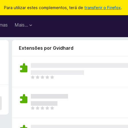
Para utilizar estes complementos, terá de
transferir o Firefox
.
mas
Mais…
Extensões por Gvidhard
N
ã
o
e
x
i
N
s
ã
t
o
e
e