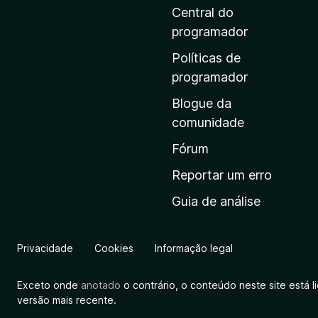
i
Central do
n
programador
a
Políticas de
i
programador
n
Blogue da
i
comunidade
c
i
Fórum
a
Reportar um erro
l
Guia de análise
d
a
M
Privacidade
Cookies
Informação legal
o
z
Exceto onde
anotado
o contrário, o conteúdo neste site está 
i
versão mais recente.