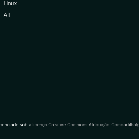
Linux
All
licenciado sob a
licença Creative Commons Atribuição-CompartilhaIg