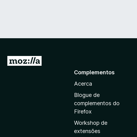
I
r
Complementos
p
Acerca
a
r
Blogue de
a
complementos do
a
Firefox
p
Workshop de
á
extensões
g