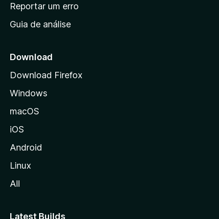
n
Reportar um erro
i
Guia de análise
c
i
a
Download
l
Download Firefox
d
Windows
a
M
macOS
o
iOS
z
i
Android
l
Linux
l
All
a
Latest Builds