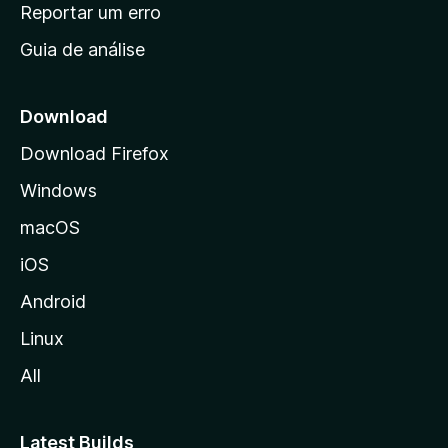
n
Reportar um erro
i
Guia de análise
c
i
a
Download
l
Download Firefox
d
Windows
a
M
macOS
o
iOS
z
i
Android
l
Linux
l
All
a
Latest Builds