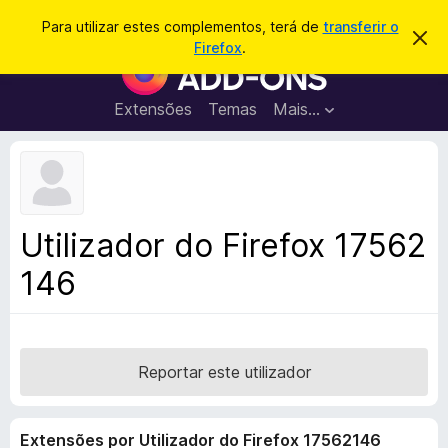
P
Iniciar sessão
Para utilizar estes complementos, terá de
transferir o
D
e
Firefox
.
e
C
s
s
o
c
q
a
m
Extensões
Temas
Mais…
u
r
p
t
i
a
l
s
r
e
e
a
s
m
r
t
e
e
Utilizador do Firefox 17562
a
n
v
146
t
i
s
o
o
s
d
o
Reportar este utilizador
F
i
Extensões por Utilizador do Firefox 17562146
r