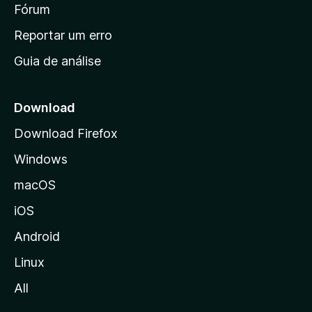
i
Fórum
d
a
n
Reportar um erro
i
Guia de análise
c
i
a
Download
l
Download Firefox
d
Windows
a
M
macOS
o
iOS
z
i
Android
l
Linux
l
All
a