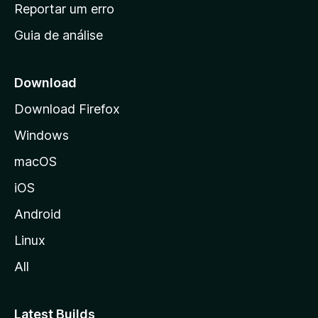
n
Reportar um erro
i
Guia de análise
c
i
a
Download
l
Download Firefox
d
Windows
a
M
macOS
o
iOS
z
i
Android
l
Linux
l
All
a
Latest Builds