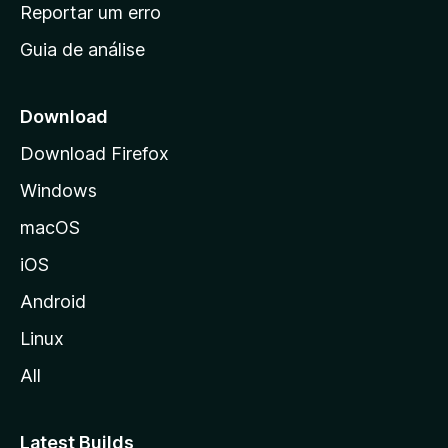
n
Reportar um erro
i
Guia de análise
c
i
a
Download
l
Download Firefox
d
Windows
a
M
macOS
o
iOS
z
i
Android
l
Linux
l
All
a
Latest Builds