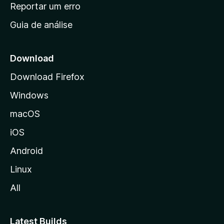
n
Reportar um erro
i
Guia de análise
c
i
a
Download
l
Download Firefox
d
Windows
a
M
macOS
o
iOS
z
i
Android
l
Linux
l
All
a
Latest Builds