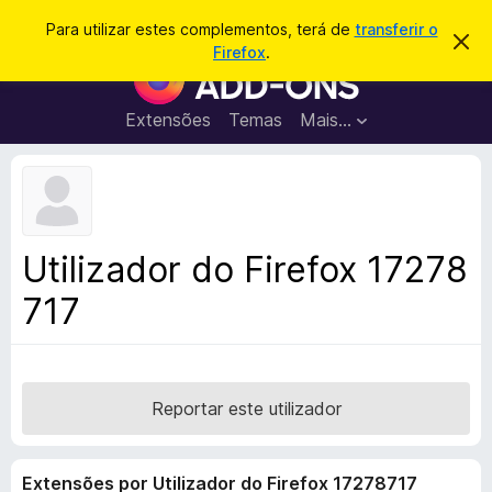
P
Iniciar sessão
Para utilizar estes complementos, terá de
transferir o
D
e
Firefox
.
e
C
s
s
o
c
q
a
m
Extensões
Temas
Mais…
u
r
p
t
i
a
l
s
r
e
e
a
s
m
r
t
e
e
Utilizador do Firefox 17278
a
n
v
717
t
i
s
o
o
s
d
o
Reportar este utilizador
F
i
Extensões por Utilizador do Firefox 17278717
r