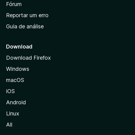
i
Fórum
d
a
n
Reportar um erro
i
Guia de análise
c
i
a
Download
l
Download Firefox
d
Windows
a
M
macOS
o
iOS
z
i
Android
l
Linux
l
All
a