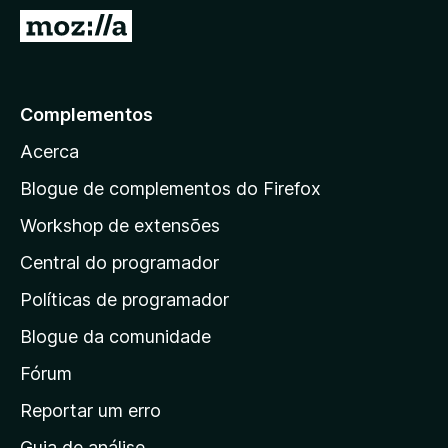
e
I
f
r
o
p
x
a
Complementos
r
Acerca
a
a
Blogue de complementos do Firefox
p
Workshop de extensões
á
Central do programador
g
i
Políticas de programador
n
Blogue da comunidade
a
i
Fórum
n
Reportar um erro
i
Guia de análise