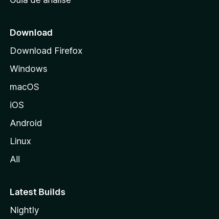
c
i
a
Download
l
Download Firefox
d
Windows
a
M
macOS
o
iOS
z
i
Android
l
Linux
l
All
a
Latest Builds
Nightly